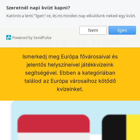
Ugrás
Szeretnél napi kvízt kapni?
a
Összes kvíz
Kattints a lenti "Igen"-re, és mi minden nap elküldünk neked egy kvízt.
tartalomhoz
Nem
Igen
Powered by SendPulse
Európa városai kvízek
Ismerkedj meg Európa fővárosaival és
jelentős helyszíneivel játékkvízeink
segítségével. Ebben a kategóriában
találod az Európa városaihoz kötődő
kvízeinket.