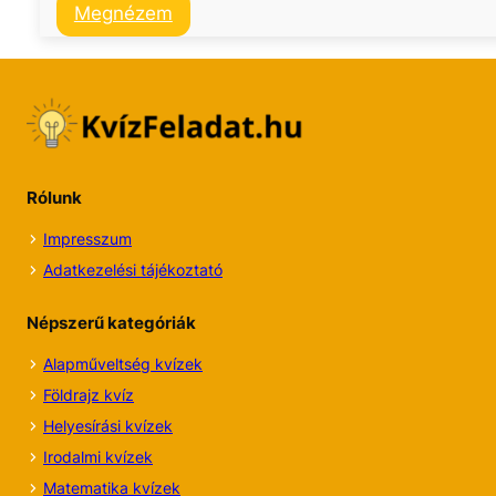
:
Megnézem
Európa
országai
és
fővárosai
kvíz
Rólunk
Impresszum
Adatkezelési tájékoztató
Népszerű kategóriák
Alapműveltség kvízek
Földrajz kvíz
Helyesírási kvízek
Irodalmi
kvízek
Matematika kvízek