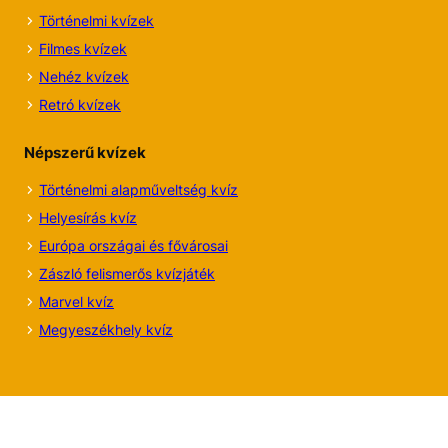
Történelmi kvízek
Filmes kvízek
Nehéz kvízek
Retró kvízek
Népszerű kvízek
Történelmi alapműveltség kvíz
Helyesírás kvíz
Európa országai és fővárosai
Zászló felismerős kvízjáték
Marvel kvíz
Megyeszékhely kvíz