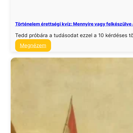
Történelem érettségi kvíz: Mennyire vagy felkészülve a
Tedd próbára a tudásodat ezzel a 10 kérdéses tör
:
Megnézem
Történelem
érettségi
kvíz:
Mennyire
vagy
felkészülve
a
töri
érettségire?