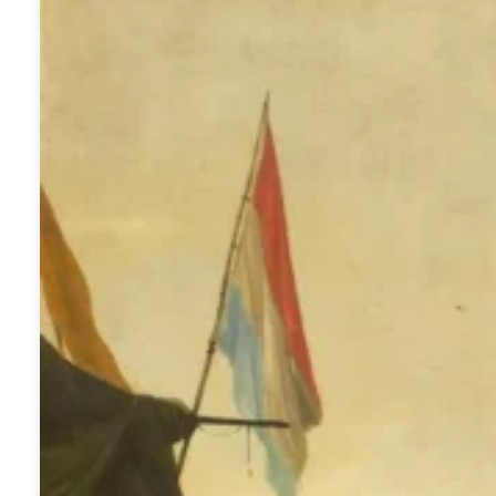
Mennyire
ismered
hazánk
múltját?