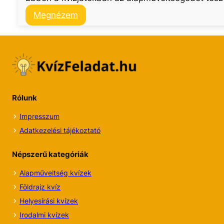
:
Megnézem
Alapműveltség
kvíz
történelmi
eseményekről
Rólunk
Impresszum
Adatkezelési tájékoztató
Népszerű kategóriák
Alapműveltség kvízek
Földrajz kvíz
Helyesírási kvízek
Irodalmi
kvízek