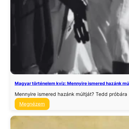
Magyar történelem kvíz: Mennyire ismered hazánk múl
Mennyire ismered hazánk múltját? Tedd próbára
:
Megnézem
Magyar
történelem
kvíz: