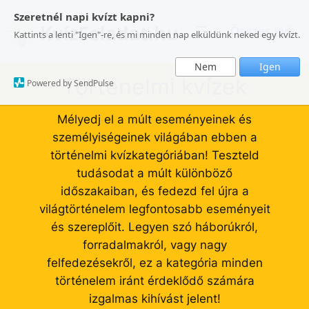
Ugrás
Szeretnél napi kvízt kapni?
a
Összes kvíz
Kattints a lenti "Igen"-re, és mi minden nap elküldünk neked egy kvízt.
tartalomhoz
Nem
Igen
Történelmi kvízek
Powered by SendPulse
Mélyedj el a múlt eseményeinek és
személyiségeinek világában ebben a
történelmi kvízkategóriában! Teszteld
tudásodat a múlt különböző
időszakaiban, és fedezd fel újra a
világtörténelem legfontosabb eseményeit
és szereplőit. Legyen szó háborúkról,
forradalmakról, vagy nagy
felfedezésekről, ez a kategória minden
történelem iránt érdeklődő számára
izgalmas kihívást jelent!