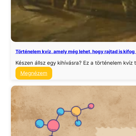
Történelem kvíz, amely még lehet, hogy rajtad is kifog
Készen állsz egy kihívásra? Ez a történelem kvíz
:
Megnézem
Történelem
kvíz,
amely
még
lehet,
hogy
rajtad