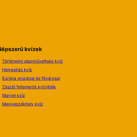
Népszerű kvízek
Történelmi alapműveltség kvíz
Helyesírás kvíz
Európa országai és fővárosai
Zászló felismerős kvízjáték
Marvel kvíz
Megyeszékhely kvíz