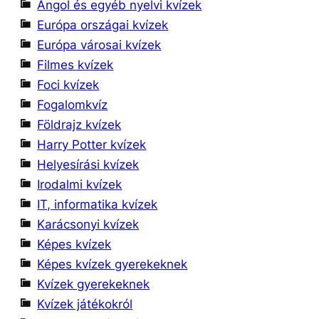
Angol és egyéb nyelvi kvízek
Európa országai kvízek
Európa városai kvízek
Filmes kvízek
Foci kvízek
Fogalomkvíz
Földrajz kvízek
Harry Potter kvízek
Helyesírási kvízek
Irodalmi kvízek
IT, informatika kvízek
Karácsonyi kvízek
Képes kvízek
Képes kvízek gyerekeknek
Kvízek gyerekeknek
Kvízek játékokról