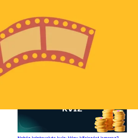
Matek kvíz: Trükkös feladatok, amik lehet, hogy
téged is megtréfálnak
Nehéz kriptovaluta kvíz: Hány kifejezést ismersz?