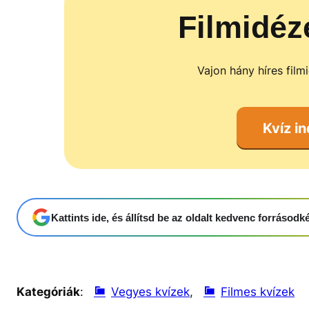
Filmidéz
Vajon hány híres film
Kvíz in
Kattints ide, és állítsd be az oldalt kedvenc forrásod
Kategóriák
:
Vegyes kvízek
, 
Filmes kvízek