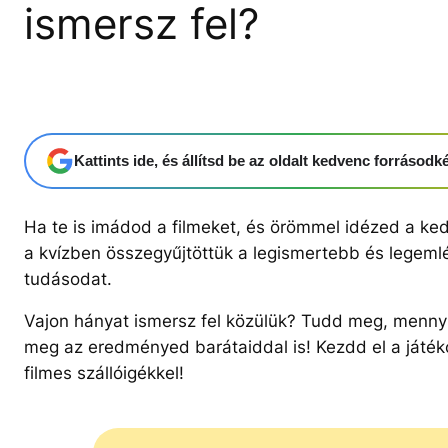
ismersz fel?
Kattints ide, és állítsd be az oldalt kedvenc forrásod
Ha te is imádod a filmeket, és örömmel idézed a ked
a kvízben összegyűjtöttük a legismertebb és legeml
tudásodat.
Vajon hányat ismersz fel közülük? Tudd meg, mennyi
meg az eredményed barátaiddal is! Kezdd el a játéko
filmes szállóigékkel!