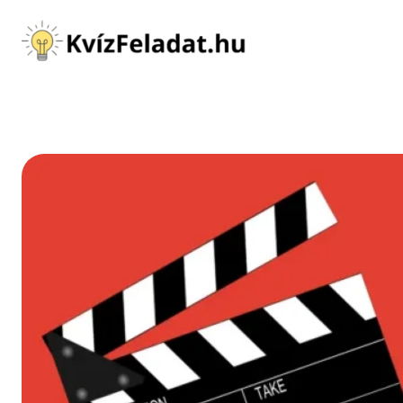
Ugrás
a
tartalomhoz