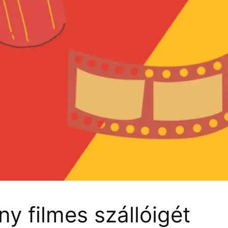
ny filmes szállóigét