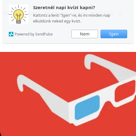
Szeretnél napi kvízt kapni?
Keresés
Kvízkategóriák
Népszerű kvízek
Napi kvíz
Kattints a lenti "Igen"-re, és mi minden nap
elküldünk neked egy kvízt.
Nem
Igen
Powered by SendPulse