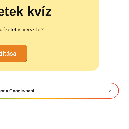
etek kvíz
idézetet ismersz fel?
dítása
ként a Google-ben!