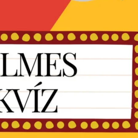
Teve kvíz: Hány tevét érsz valójában?
Esküvői kvíz: Teszteld a tudásod a nagy nap előtt