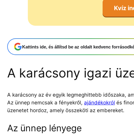
Kvíz in
Kattints ide, és állítsd be az oldalt kedvenc forrásod
A karácsony igazi üz
A karácsony az év egyik legmeghittebb időszaka, ame
Az ünnep nemcsak a fényekről,
ajándékokról
és fino
üzenetet hordoz, amely összeköti az embereket.
Az ünnep lényege