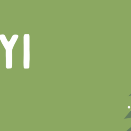
Teve kvíz: Hány tevét érsz valójában?
Esküvői kvíz: Teszteld a tudásod a nagy nap előtt