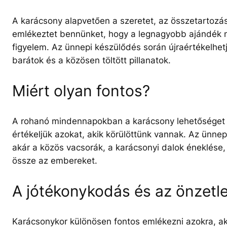
A karácsony alapvetően a szeretet, az összetartozá
emlékeztet bennünket, hogy a legnagyobb ajándék n
figyelem. Az ünnepi készülődés során újraértékelhetj
barátok és a közösen töltött pillanatok.
Miért olyan fontos?
A rohanó mindennapokban a karácsony lehetőséget ad
értékeljük azokat, akik körülöttünk vannak. Az ünne
akár a közös vacsorák, a karácsonyi dalok éneklése,
össze az embereket.
A jótékonykodás és az önzetl
Karácsonykor különösen fontos emlékezni azokra, ak