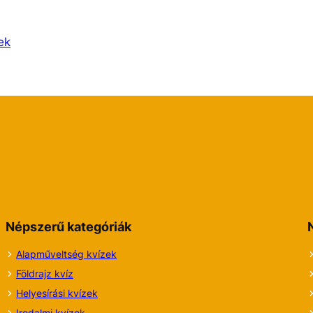
ek
Népszerű kategóriák
Alapműveltség kvízek
Földrajz kvíz
Helyesírási kvízek
Irodalmi
kvízek