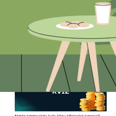
Matek kvíz: Trükkös feladatok, amik lehet, hogy
téged is megtréfálnak
Nehéz kriptovaluta kvíz: Hány kifejezést ismersz?