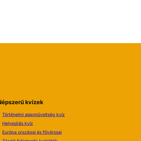
Népszerű kvízek
Történelmi alapműveltség kvíz
Helyesírás kvíz
Európa országai és fővárosai
Zászló felismerős kvízjáték