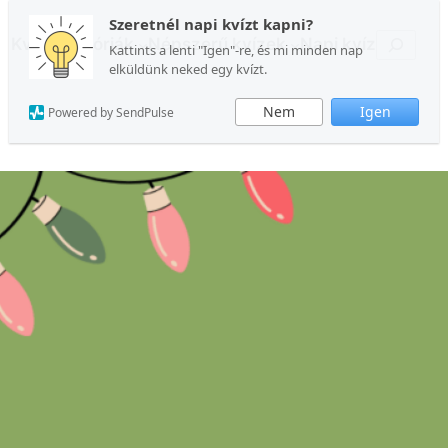
Szeretnél napi kvízt kapni?
Keresés
Kvízkategóriák
Népszerű kvízek
Napi kvíz
Kattints a lenti "Igen"-re, és mi minden nap
elküldünk neked egy kvízt.
Nem
Igen
Powered by SendPulse