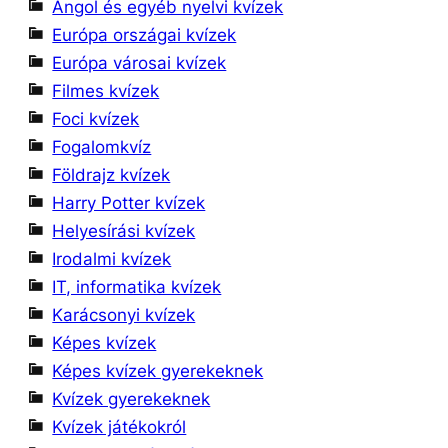
Angol és egyéb nyelvi kvízek
Európa országai kvízek
Európa városai kvízek
Filmes kvízek
Foci kvízek
Fogalomkvíz
Földrajz kvízek
Harry Potter kvízek
Helyesírási kvízek
Irodalmi kvízek
IT, informatika kvízek
Karácsonyi kvízek
Képes kvízek
Képes kvízek gyerekeknek
Kvízek gyerekeknek
Kvízek játékokról