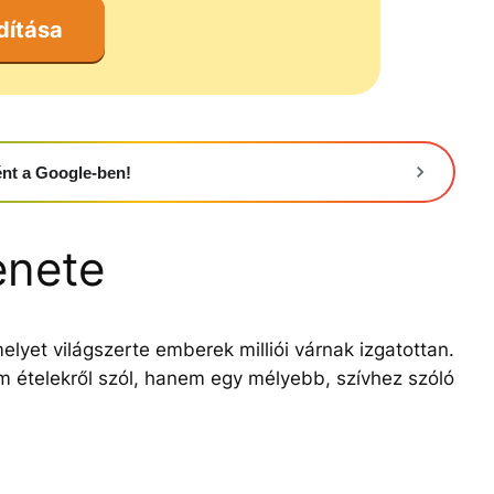
dítása
ként a Google-ben!
enete
lyet világszerte emberek milliói várnak izgatottan.
m ételekről szól, hanem egy mélyebb, szívhez szóló