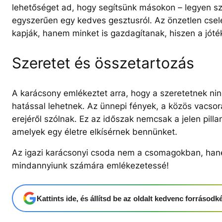
lehetőséget ad, hogy segítsünk másokon – legyen sz
egyszerűen egy kedves gesztusról. Az önzetlen csel
kapják, hanem minket is gazdagítanak, hiszen a jóté
Szeretet és összetartozás
A karácsony emlékeztet arra, hogy a szeretetnek nin
hatással lehetnek. Az ünnepi fények, a közös vacsor
erejéről szólnak. Ez az időszak nemcsak a jelen pill
amelyek egy életre elkísérnek bennünket.
Az igazi karácsonyi csoda nem a csomagokban, hanem
mindannyiunk számára emlékezetessé!
Kattints ide, és állítsd be az oldalt kedvenc forrásod