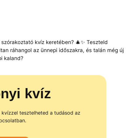
y szórakoztató kvíz keretében? 🎄✨ Teszteld
tan ráhangol az ünnepi időszakra, és talán még új
pi kaland?
nyi kvíz
 kvízzel tesztelheted a tudásod az
pcsolatban.