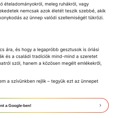
ó ételadományokról, meleg ruhákról, vagy
ekedetek nemcsak azok életét teszik szebbé, akik
konykodás az ünnep valódi szellemiségét tükrözi.
cs ára, és hogy a legapróbb gesztusok is óriási
ák és a családi tradíciók mind-mind a szeretet
anatról szól, hanem a közösen megélt emlékekről,
 a szívünkben rejlik – tegyük ezt az ünnepet
ként a Google-ben!