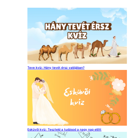
c
h
Teve kvíz: Hány tevét érsz valójában?
Esküvői kvíz: Teszteld a tudásod a nagy nap előtt