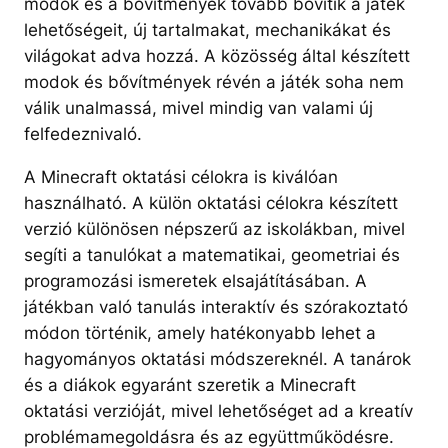
modok és a bővítmények tovább bővítik a játék
lehetőségeit, új tartalmakat, mechanikákat és
világokat adva hozzá. A közösség által készített
modok és bővítmények révén a játék soha nem
válik unalmassá, mivel mindig van valami új
felfedeznivaló.
A Minecraft oktatási célokra is kiválóan
használható. A külön oktatási célokra készített
verzió különösen népszerű az iskolákban, mivel
segíti a tanulókat a matematikai, geometriai és
programozási ismeretek elsajátításában. A
játékban való tanulás interaktív és szórakoztató
módon történik, amely hatékonyabb lehet a
hagyományos oktatási módszereknél. A tanárok
és a diákok egyaránt szeretik a Minecraft
oktatási verzióját, mivel lehetőséget ad a kreatív
problémamegoldásra és az együttműködésre.