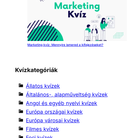
Marketing kvíz: Mennyire ismered a kifejezéseket?
Kvízkategóriák
Állatos kvízek
Általános-, alapműveltség kvízek
Angol és egyéb nyelvi kvízek
Európa országai kvízek
Európa városai kvízek
Filmes kvízek
Foci kvízek