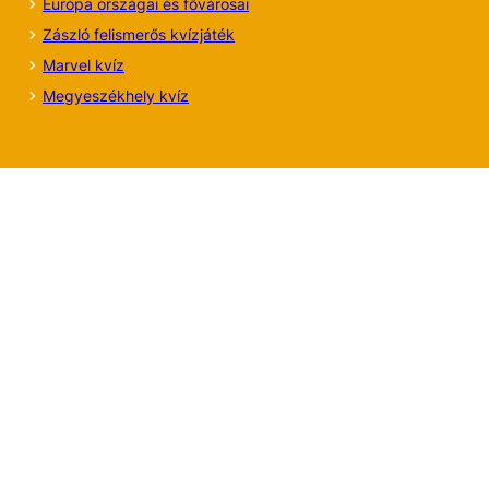
Európa országai és fővárosai
Zászló felismerős kvízjáték
Marvel kvíz
Megyeszékhely kvíz