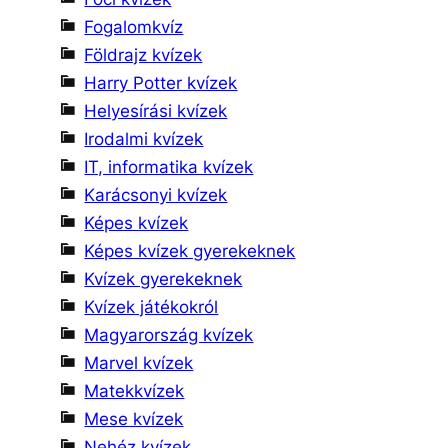
Fogalomkvíz
Földrajz kvízek
Harry Potter kvízek
Helyesírási kvízek
Irodalmi kvízek
IT, informatika kvízek
Karácsonyi kvízek
Képes kvízek
Képes kvízek gyerekeknek
Kvízek gyerekeknek
Kvízek játékokról
Magyarország kvízek
Marvel kvízek
Matekkvízek
Mese kvízek
Nehéz kvízek