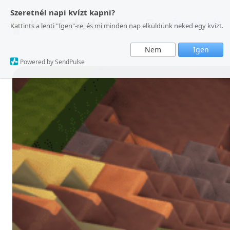
Ugrás
Szeretnél napi kvízt kapni?
a
Összes kvíz
Kattints a lenti "Igen"-re, és mi minden nap elküldünk neked egy kvízt.
tartalomhoz
Nem
Igen
Powered by SendPulse