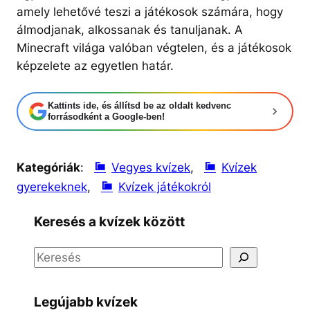
amely lehetővé teszi a játékosok számára, hogy
álmodjanak, alkossanak és tanuljanak. A
Minecraft világa valóban végtelen, és a játékosok
képzelete az egyetlen határ.
Kattints ide, és állítsd be az oldalt kedvenc
forrásodként a Google-ben!
Kategóriák
:
Vegyes kvízek
, 
Kvízek
gyerekeknek
, 
Kvízek játékokról
Keresés a kvízek között
S
e
a
Legújabb kvízek
r