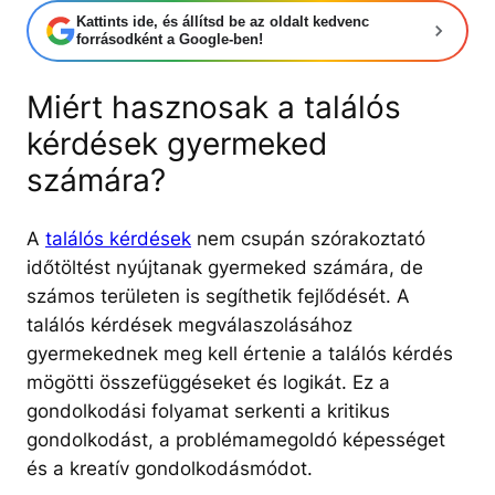
Kattints ide, és állítsd be az oldalt kedvenc
forrásodként a Google-ben!
Miért hasznosak a találós
kérdések gyermeked
számára?
A
találós kérdések
nem csupán szórakoztató
időtöltést nyújtanak gyermeked számára, de
számos területen is segíthetik fejlődését. A
találós kérdések megválaszolásához
gyermekednek meg kell értenie a találós kérdés
mögötti összefüggéseket és logikát. Ez a
gondolkodási folyamat serkenti a kritikus
gondolkodást, a problémamegoldó képességet
és a kreatív gondolkodásmódot.