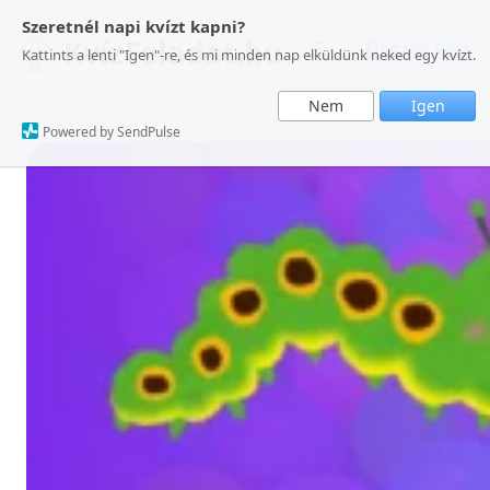
Ugrás
Szeretnél napi kvízt kapni?
a
Összes kvíz
Kattints a lenti "Igen"-re, és mi minden nap elküldünk neked egy kvízt.
tartalomhoz
Nem
Igen
Powered by SendPulse