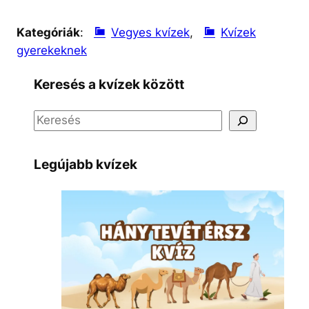
Kategóriák
:
Vegyes kvízek
, 
Kvízek
gyerekeknek
Keresés a kvízek között
S
e
a
Legújabb kvízek
r
c
h