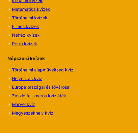
Irodalmi
kvízek
Matematika kvízek
Történelmi kvízek
Filmes kvízek
Nehéz kvízek
Retró kvízek
Népszerű kvízek
Történelmi alapműveltség kvíz
Helyesírás kvíz
Európa országai és fővárosai
Zászló felismerős kvízjáték
Marvel kvíz
Megyeszékhely kvíz