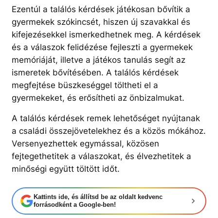
Ezentúl a találós kérdések játékosan bővítik a
gyermekek szókincsét, hiszen új szavakkal és
kifejezésekkel ismerkedhetnek meg. A kérdések
és a válaszok felidézése fejleszti a gyermekek
memóriáját, illetve a játékos tanulás segít az
ismeretek bővítésében. A találós kérdések
megfejtése büszkeséggel töltheti el a
gyermekeket, és erősítheti az önbizalmukat.
A találós kérdések remek lehetőséget nyújtanak
a családi összejövetelekhez és a közös mókához.
Versenyezhettek egymással, közösen
fejtegethetitek a válaszokat, és élvezhetitek a
minőségi együtt töltött időt.
Kattints ide, és állítsd be az oldalt kedvenc
forrásodként a Google-ben!