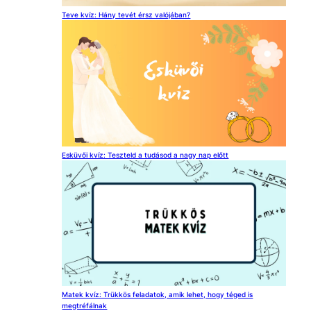
Teve kvíz: Hány tevét érsz valójában?
Esküvői kvíz: Teszteld a tudásod a nagy nap előtt
Matek kvíz: Trükkös feladatok, amik lehet, hogy téged is
megtréfálnak